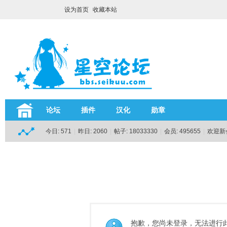
设为首页
收藏本站
论坛
插件
汉化
勋章
今日:
571
|
昨日:
2060
|
帖子:
18033330
|
会员:
495655
|
欢迎新
抱歉，您尚未登录，无法进行