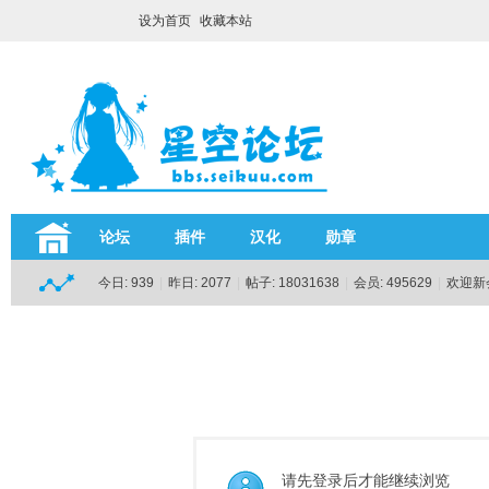
设为首页
收藏本站
论坛
插件
汉化
勋章
今日:
939
|
昨日:
2077
|
帖子:
18031638
|
会员:
495629
|
欢迎新
请先登录后才能继续浏览