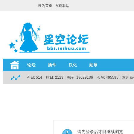
设为首页
收藏本站
论坛
插件
汉化
勋章
今日:
514
|
昨日:
2123
|
帖子:
18029136
|
会员:
495595
|
欢迎新
请先登录后才能继续浏览