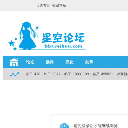
设为首页
收藏本站
论坛
插件
汉化
勋章
今日:
410
|
昨日:
2077
|
帖子:
18031109
|
会员:
495621
|
欢迎新
请先登录后才能继续浏览