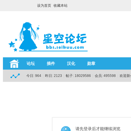
设为首页
收藏本站
论坛
插件
汉化
勋章
今日:
964
|
昨日:
2123
|
帖子:
18029586
|
会员:
495598
|
欢迎新
请先登录后才能继续浏览