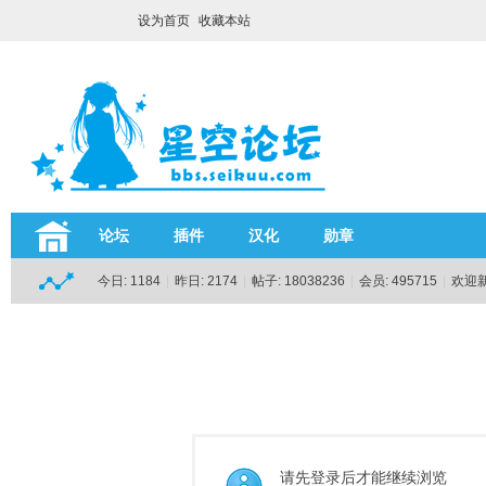
设为首页
收藏本站
论坛
插件
汉化
勋章
今日:
1184
|
昨日:
2174
|
帖子:
18038236
|
会员:
495715
|
欢迎
请先登录后才能继续浏览