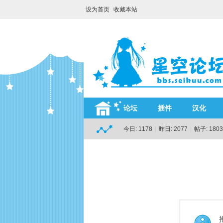
设为首页
收藏本站
论坛
插件
汉化
今日:
1178
|
昨日:
2077
|
帖子:
1803