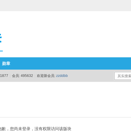
勋章
1877
|
会员:
495632
|
欢迎新会员:
zzddbb
抱歉，您尚未登录，没有权限访问该版块