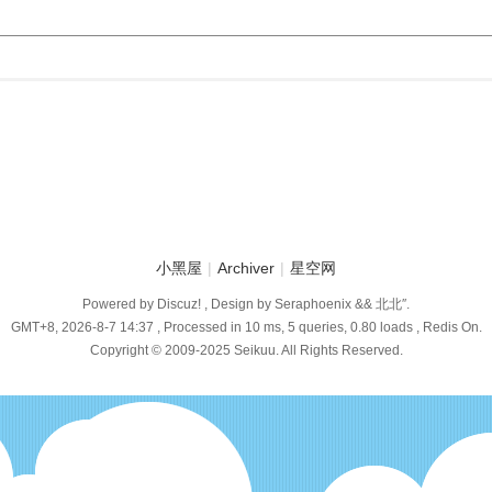
小黑屋
|
Archiver
|
星空网
Powered by Discuz! , Design by Seraphoenix && 北北″.
GMT+8, 2026-8-7 14:37
, Processed in 10 ms, 5 queries, 0.80 loads , Redis On.
Copyright © 2009-2025 Seikuu. All Rights Reserved.