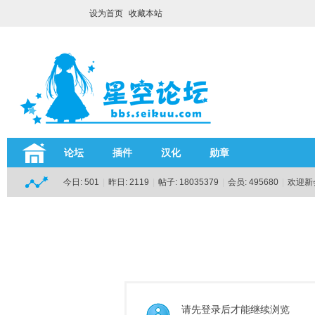
设为首页
收藏本站
论坛
插件
汉化
勋章
今日:
501
|
昨日:
2119
|
帖子:
18035379
|
会员:
495680
|
欢迎新
请先登录后才能继续浏览