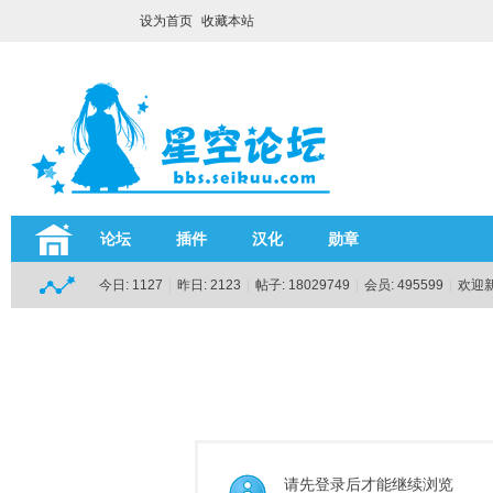
设为首页
收藏本站
论坛
插件
汉化
勋章
今日:
1127
|
昨日:
2123
|
帖子:
18029749
|
会员:
495599
|
欢迎
请先登录后才能继续浏览