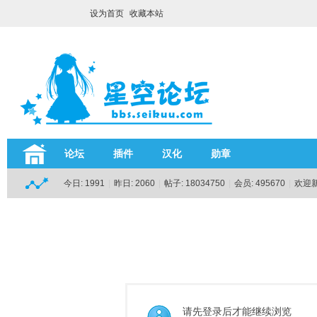
设为首页
收藏本站
论坛
插件
汉化
勋章
今日:
1991
|
昨日:
2060
|
帖子:
18034750
|
会员:
495670
|
欢迎
请先登录后才能继续浏览