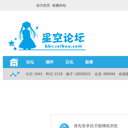
设为首页
收藏本站
论坛
插件
汉化
勋章
今日:
1643
|
昨日:
2119
|
帖子:
18036521
|
会员:
495694
|
欢迎
请先登录后才能继续浏览