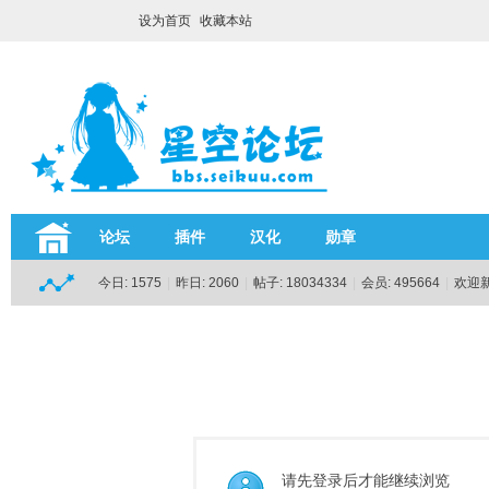
设为首页
收藏本站
论坛
插件
汉化
勋章
今日:
1575
|
昨日:
2060
|
帖子:
18034334
|
会员:
495664
|
欢迎
请先登录后才能继续浏览