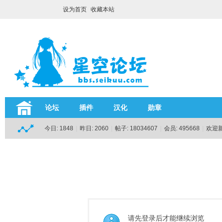
设为首页
收藏本站
论坛
插件
汉化
勋章
今日:
1848
|
昨日:
2060
|
帖子:
18034607
|
会员:
495668
|
欢迎
请先登录后才能继续浏览