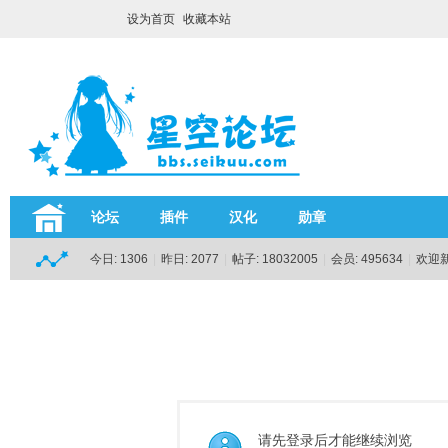
设为首页
收藏本站
论坛
插件
汉化
勋章
今日:
1306
|
昨日:
2077
|
帖子:
18032005
|
会员:
495634
|
欢迎
请先登录后才能继续浏览