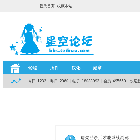
设为首页
收藏本站
论坛
插件
汉化
勋章
今日:
1233
|
昨日:
2060
|
帖子:
18033992
|
会员:
495660
|
欢迎
请先登录后才能继续浏览