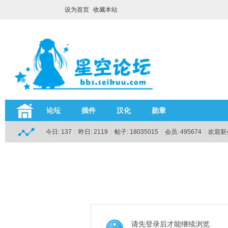
设为首页
收藏本站
论坛
插件
汉化
勋章
今日:
137
|
昨日:
2119
|
帖子:
18035015
|
会员:
495674
|
欢迎新
请先登录后才能继续浏览