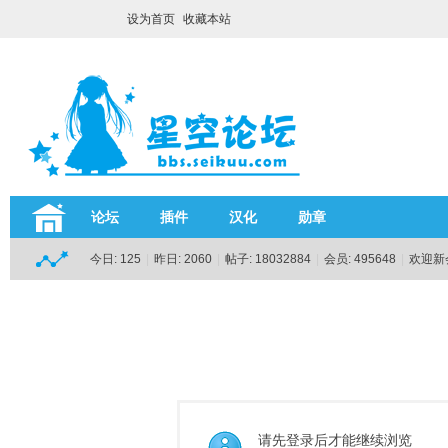
设为首页
收藏本站
论坛
插件
汉化
勋章
今日:
125
|
昨日:
2060
|
帖子:
18032884
|
会员:
495648
|
欢迎新
请先登录后才能继续浏览