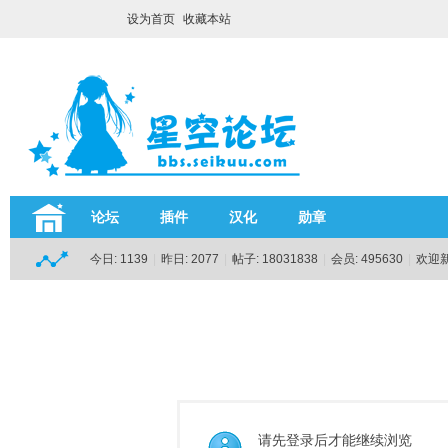
设为首页
收藏本站
论坛
插件
汉化
勋章
今日:
1139
|
昨日:
2077
|
帖子:
18031838
|
会员:
495630
|
欢迎
请先登录后才能继续浏览