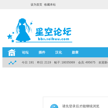
设为首页
收藏本站
论坛
插件
汉化
勋章
今日:
191
|
昨日:
2119
|
帖子:
18035069
|
会员:
495675
|
欢迎新
请先登录后才能继续浏览