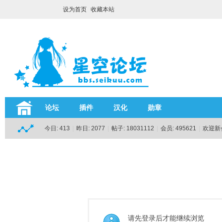
设为首页
收藏本站
论坛
插件
汉化
勋章
今日:
413
|
昨日:
2077
|
帖子:
18031112
|
会员:
495621
|
欢迎新
请先登录后才能继续浏览