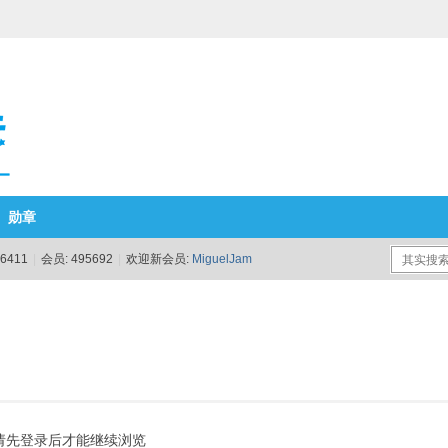
勋章
6411
|
会员:
495692
|
欢迎新会员:
MiguelJam
请先登录后才能继续浏览