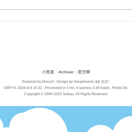
小黑屋
|
Archiver
|
星空网
Powered by Discuz! , Design by Seraphoenix && 北北″.
GMT+8, 2026-8-9 16:32
, Processed in 5 ms, 4 queries, 0.46 loads , Redis On.
Copyright © 2009-2025 Seikuu. All Rights Reserved.