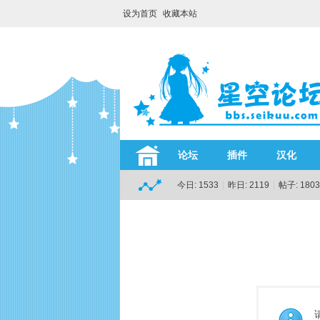
设为首页
收藏本站
论坛
插件
汉化
今日:
1533
|
昨日:
2119
|
帖子:
1803