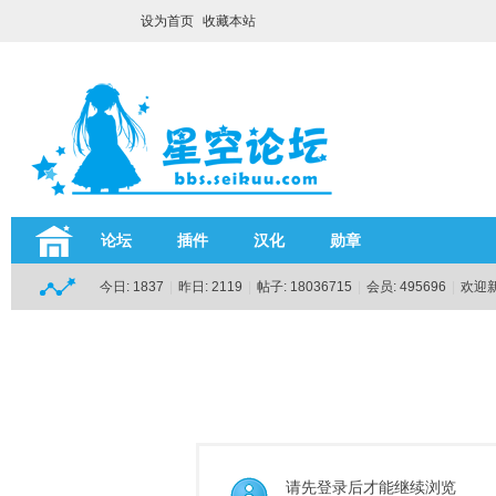
设为首页
收藏本站
论坛
插件
汉化
勋章
今日:
1837
|
昨日:
2119
|
帖子:
18036715
|
会员:
495696
|
欢迎
请先登录后才能继续浏览