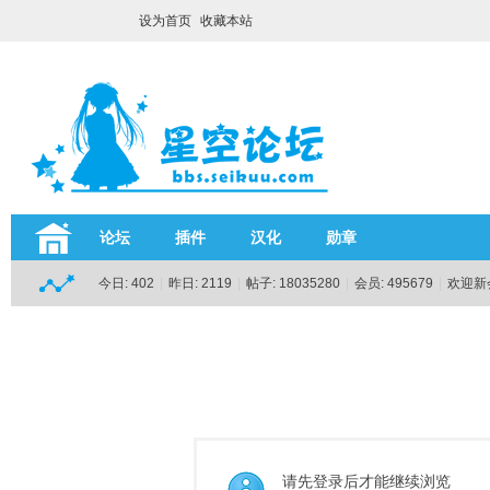
设为首页
收藏本站
论坛
插件
汉化
勋章
今日:
402
|
昨日:
2119
|
帖子:
18035280
|
会员:
495679
|
欢迎新
请先登录后才能继续浏览