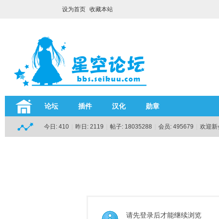
设为首页
收藏本站
论坛
插件
汉化
勋章
今日:
410
|
昨日:
2119
|
帖子:
18035288
|
会员:
495679
|
欢迎新
请先登录后才能继续浏览