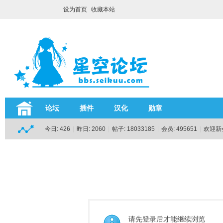
设为首页
收藏本站
论坛
插件
汉化
勋章
今日:
426
|
昨日:
2060
|
帖子:
18033185
|
会员:
495651
|
欢迎新
请先登录后才能继续浏览