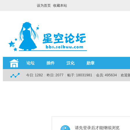
设为首页
收藏本站
论坛
插件
汉化
勋章
今日:
1282
|
昨日:
2077
|
帖子:
18031981
|
会员:
495634
|
欢迎
请先登录后才能继续浏览