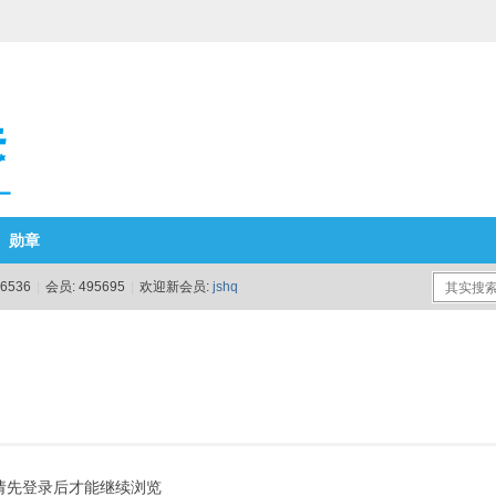
勋章
6536
|
会员:
495695
|
欢迎新会员:
jshq
请先登录后才能继续浏览