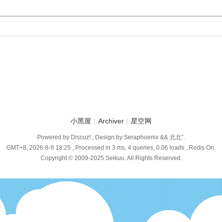
小黑屋
|
Archiver
|
星空网
Powered by Discuz! , Design by Seraphoenix && 北北″.
GMT+8, 2026-8-9 18:25
, Processed in 3 ms, 4 queries, 0.06 loads , Redis On.
Copyright © 2009-2025 Seikuu. All Rights Reserved.