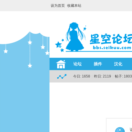
设为首页
收藏本站
论坛
插件
汉化
今日:
1658
|
昨日:
2119
|
帖子:
1803