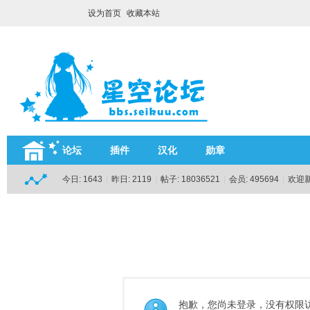
设为首页
收藏本站
论坛
插件
汉化
勋章
今日:
1643
|
昨日:
2119
|
帖子:
18036521
|
会员:
495694
|
欢迎
抱歉，您尚未登录，没有权限