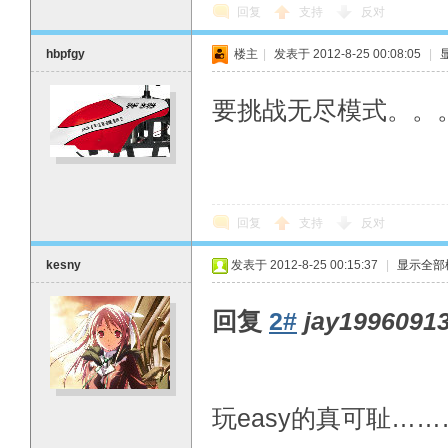
回复
支持
反对
hbpfgy
楼主
|
发表于 2012-8-25 00:08:05
|
E
要挑战无尽模式。。
回复
支持
反对
kesny
发表于 2012-8-25 00:15:37
|
显示全部
回复
2#
jay1996091
玩easy的真可耻…