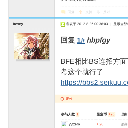
回复
支持
反对
kesny
发表于 2012-8-25 00:36:03
|
显示全部
回复
1#
hbpfgy
BFE相比BS连招方
考这个就行了
https://bbs2.seikuu.
评分
参与人数
1
星空币
+20
理由
yyfzero
+ 20
谢谢