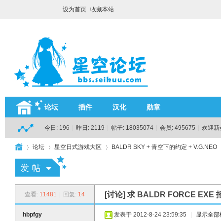
设为首页
收藏本站
论坛
插件
汉化
勋章
今日:
196
|
昨日:
2119
|
帖子:
18035074
|
会员:
495675
|
欢迎新
论坛
星空日式游戏大区
BALDR SKY + 青空下的约定 + V.G.NEO
H
»
›
›
›
[讨论]
求 BALDR FORCE EXE
查看:
11481
|
回复:
14
hbpfgy
发表于 2012-8-24 23:59:35
|
显示全部