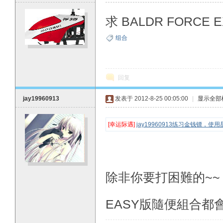
求 BALDR FORCE
组合
O
回复
jay19960913
发表于 2012-8-25 00:05:00
|
显示全部
[幸运际遇]
jay19960913练习金钱镖，
M
除非你要打困難的~~
EASY版隨便組合都