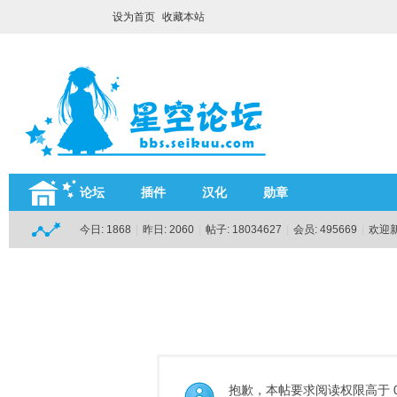
设为首页
收藏本站
论坛
插件
汉化
勋章
今日:
1868
|
昨日:
2060
|
帖子:
18034627
|
会员:
495669
|
欢迎
抱歉，本帖要求阅读权限高于 