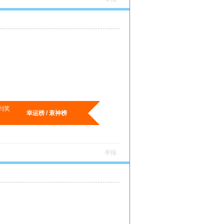
到奖
幸运榜 / 衰神榜
举报