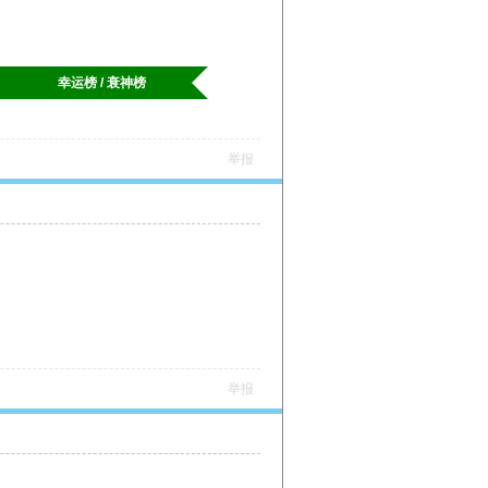
幸运榜 / 衰神榜
举报
举报