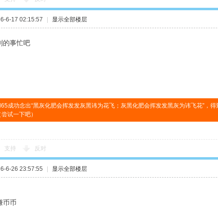
-6-17 02:15:57
|
显示全部楼层
别的事忙吧
ksal65成功念出“黑灰化肥会挥发发灰黑讳为花飞；灰黑化肥会挥发发黑灰为讳飞花”，得
币（尝试一下吧）
支持
反对
-6-26 23:57:55
|
显示全部楼层
赚币币