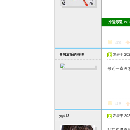
[
幸运际遇
] 
回复
喜怒哀乐的滑稽
发表于 2026
最近一直没
回复
ygd12
发表于 2026
我其实挺喜