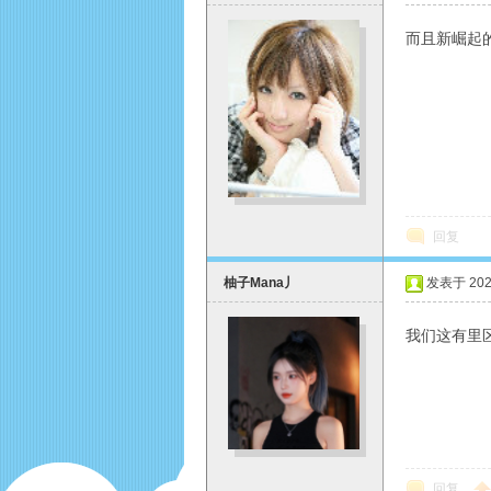
而且新崛起
O
回复
柚子Mana丿
发表于 2026
我们这有里
M
回复