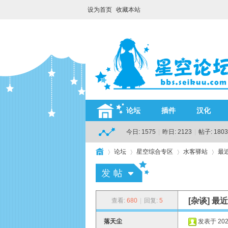
设为首页
收藏本站
论坛
插件
汉化
今日:
1575
|
昨日:
2123
|
帖子:
1803
论坛
星空综合专区
水客驿站
最
H
»
›
›
›
[杂谈]
最近
查看:
680
|
回复:
5
落天尘
发表于 2026