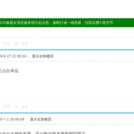
lsj8102偷窥女澡堂被发现引起众怒，被殴打成一级残废，住院花费3 星空币
支持
反对
-6-27 21:06:34
|
显示全部楼层
怎么出幸运
支持
反对
-7-1 16:46:49
|
显示全部楼层
欢这个大神的东西，至少每次版本更新都写明了