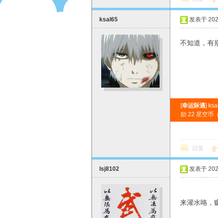
ksal65
发表于 2026
E
不知道，有
[
幸运际遇
] 
励 22 星空
回复
lsj8102
发表于 2026
来灌水咯，