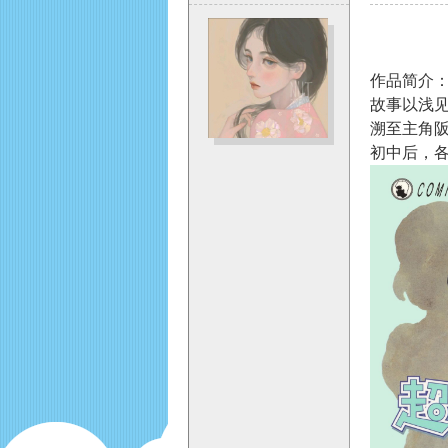
作品简介
故事以浅
溯至主角阪
O
初中后，
M