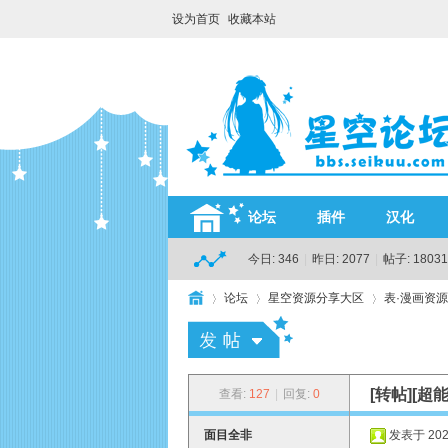
设为首页
收藏本站
论坛
插件
汉化
今日:
346
|
昨日:
2077
|
帖子:
18031
论坛
星空资源分享大区
表·漫画资
H
»
›
›
[转帖][超
查看:
127
|
回复:
0
面目全非
发表于 2026