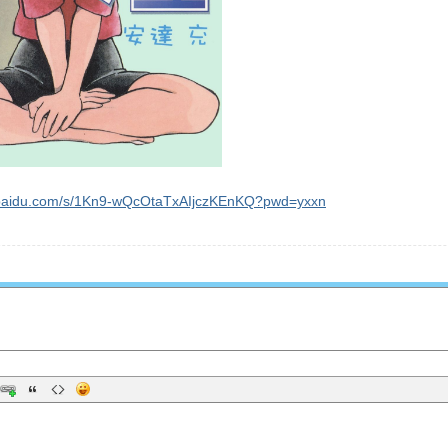
n.baidu.com/s/1Kn9-wQcOtaTxAIjczKEnKQ?pwd=yxxn